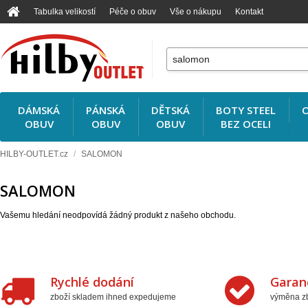
Tabulka velikostí
Péče o obuv
Vše o nákupu
Kontakt
DÁMSKÁ
PÁNSKÁ
DĚTSKÁ
BOTY STEEL
O
OBUV
OBUV
OBUV
BEZ OCELI
HILBY-OUTLET.cz
/
SALOMON
SALOMON
Vašemu hledání neodpovídá žádný produkt z našeho obchodu.
Rychlé dodání
Garan
zboží skladem ihned expedujeme
výměna zb