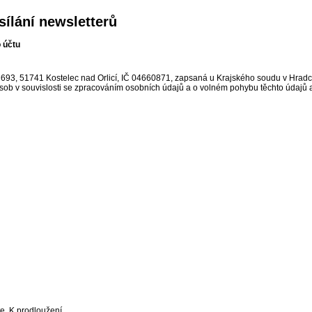
ílání newsletterů
 účtu
693, 51741 Kostelec nad Orlicí, IČ 04660871, zapsaná u Krajského soudu v Hradci
ob v souvislosti se zpracováním osobních údajů a o volném pohybu těchto údajů 
te. K prodloužení