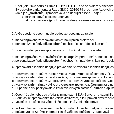
Udělujete tímto souhlas firmě HILBY OUTLET s.r.o se sídlem Mánesova 
Evropského parlamentu a Rady (EU) č. 2016/679 o ochraně fyzických os
(dále jen
„Nařízení“
), zpracovával/a následující osobní údaje:
marketingové cookies (anonymní)
aktivita uživatele (prohlížené produkty a stránky, nákupní chován
Výše uvedené osobní údaje budou zpracovány za účelem:
marketingového zpracování Vašich nákupních preferencí
personalizace (tedy přizpůsobení) obchodních nabídek či kampaní
Souhlas udělujete na zpracování po dobu 90 dní a to za účelem:
marketingového zpracování vašich nákupních preferencí, pokud tuto do
personalizace (tedy přizpůsobení) obchodních nabídek či kampaní, pok
Zpracování osobních údajů je prováděno Správcem osobních údajů, osob
Poskytovatelem služby Partner Media, Martin Vrba, se sídlem na Vršku
Poskytovatelem služby Facebook Ads, provozované společností Facebo
Poskytovatelem služby Google AdWords, provozované společností Goog
Poskytovatelem služby Sklik, provozované společností Seznam a.s., sí
Případně další poskytovatelé zpracovatelských softwarů, služeb a apli
Osobní údaje nebudou předány mimo území EU. (Servery na území EU
Souhlas se zpracováním lze vzít kdykoliv zpět, a to úpravou preferenc
Vezměte, prosíme, na vědomí, že podle Nařízení máte právo:
vzít souhlas se zpracováním osobních údajů kdykoliv zpět, toto zpětv
požadovat po Správci informaci, jaké vaše osobní údaje zpracovává