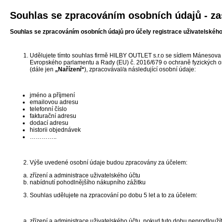
Souhlas se zpracováním osobních údajů - zas
Souhlas se zpracováním osobních údajů pro účely registrace uživatelského
Udělujete tímto souhlas firmě HILBY OUTLET s.r.o se sídlem Mánesova 
Evropského parlamentu a Rady (EU) č. 2016/679 o ochraně fyzických os
(dále jen
„Nařízení“
), zpracovával/a následující osobní údaje:
jméno a příjmení
emailovou adresu
telefonní číslo
fakturační adresu
dodací adresu
historii objednávek
…………..
Výše uvedené osobní údaje budou zpracovány za účelem:
zřízení a administrace uživatelského účtu
nabídnutí pohodlnějšího nákupního zážitku
Souhlas udělujete na zpracování po dobu 5 let a to za účelem:
zřízení a administrace uživatelského účtu, pokud tuto dobu neprodlouží