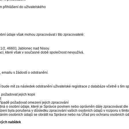
ém přihlášení do uživatelského
ní údaje však mohou zpracovávat i tito zpracovatelé:
921/2, 46601 Jablonec nad Nisou
ací, které však v současné době společnost nevyužívá.
, emailu s žádostí o odstranění.
tí bude mít za následek odstranění uživatelské registrace z databáze včetně s tím 
požadovat jejich kopii
t
řípadě požadovat omezení jejich zpracování
ná o osobní údaje, které je Správce povinen nebo oprávněn dále zpracovávat dle 
ízení byla porušena v důsledku zpracování vašich osobních údajů v rozporu s tímt
ováním osobních údajů se obrátit na Správce nebo na Úřad pro ochranu osobních ú
vých nabídek