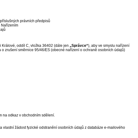
příslušných právních předpisů
o Nařízením
dajů
 Králové, oddíl C, vložka 36402 (dále jen
„Správce“
), aby ve smyslu nařízení
a o zrušení směrnice 95/46/ES (obecné nařízení o ochraně osobních údajů)
em na odkaz v obchodním sdělení.
na vlastní žádost fyzické odstranění osobních údajů z databáze e-mailového