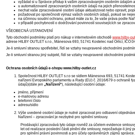
vyžádat si u Správce přístup k vašim zpracovávaným osobním údajům a 
u automatizovaně zpracovaných osobních údajů na jejich přenositelnos
nechat vaše zpracovávané osobní údaje aktualizovat nebo opravit, pop
požadovat po společnosti výmaz vašich osobních údajů, pokud se nejed
na účinnou soudní ochranu, pokud máte za to, že vaše práva podle Nař
v případě pochybností o dodržování povinností souvisejících se zprac
VŠEOBECNÁ USTANOVENÍ
Tyto obchodní podmínky platí pro nákup v internetovém obchodě
www.hilby-out
adrese HILBY OUTLET s.r.o., Mánesova 693, 51741 Kostelec nad Orlicí, IČO:
Je-li smluvní stranou spotřebitel, řídí se vztahy neupravené obchodními podm
Je-li smluvní stranou jiný subjekt, řídí se vztahy neupravené obchodními po
Ochrana osobních údajů e-shopu www.hilby-outlet.cz
Společnost HILBY OUTLET s.r.o se sídlem Mánesova 693, 51741 Kostele
nařízení Evropského parlamentu a Rady (EU) č. 2016/679 o ochraně fyz
údajů)(dále jen
„Nařízení“
), následující osobní údaje:
jméno, příjmení
e-mailovou adresu
telefonní číslo
adresu/sídlo
Výše uvedené osobní údaje je nutné zpracovat pro odbavení objednávek 
Nařízení – zpracování je nezbytné pro splnění smlouvy.
Prodávající zpracovává tyto údaje rovněž za účelem evidence smlouv
let od realizace poslední části plnění dle smlouvy, nepožaduje-li jiný
pro splnění právní povinnosti a pro účely oprávněných zájmů správce.