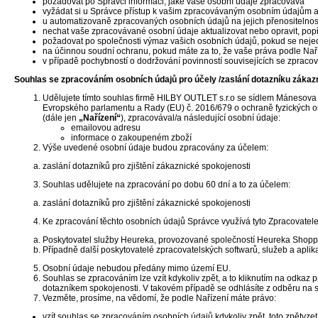
požadovat po Správci informaci, jaké vaše osobní údaje zpracovává
vyžádat si u Správce přístup k vašim zpracovávaným osobním údajům a 
u automatizovaně zpracovaných osobních údajů na jejich přenositelnos
nechat vaše zpracovávané osobní údaje aktualizovat nebo opravit, pop
požadovat po společnosti výmaz vašich osobních údajů, pokud se nejed
na účinnou soudní ochranu, pokud máte za to, že vaše práva podle Nař
v případě pochybností o dodržování povinností souvisejících se zprac
Souhlas se zpracováním osobních údajů pro účely /zaslání dotazníku zákaz
Udělujete tímto souhlas firmě HILBY OUTLET s.r.o se sídlem Mánesova 
Evropského parlamentu a Rady (EU) č. 2016/679 o ochraně fyzických os
(dále jen
„Nařízení“
), zpracovával/a následující osobní údaje:
emailovou adresu
informace o zakoupeném zboží
Výše uvedené osobní údaje budou zpracovány za účelem:
zaslání dotazníků pro zjištění zákaznické spokojenosti
Souhlas udělujete na zpracování po dobu 60 dní a to za účelem:
zaslání dotazníků pro zjištění zákaznické spokojenosti
Ke zpracování těchto osobních údajů Správce využívá tyto Zpracovatele
Poskytovatel služby Heureka, provozované společností Heureka Shopping
Případně další poskytovatelé zpracovatelských softwarů, služeb a aplik
Osobní údaje nebudou předány mimo území EU.
Souhlas se zpracováním lze vzít kdykoliv zpět, a to kliknutím na odkaz 
dotazníkem spokojenosti. V takovém případě se odhlásíte z odběru na 
Vezměte, prosíme, na vědomí, že podle Nařízení máte právo:
vzít souhlas se zpracováním osobních údajů kdykoliv zpět, toto zpětvze