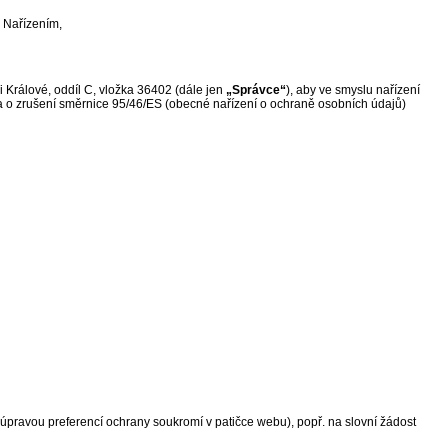
o Nařízením,
 Králové, oddíl C, vložka 36402 (dále jen
„Správce“
), aby ve smyslu nařízení
a o zrušení směrnice 95/46/ES (obecné nařízení o ochraně osobních údajů)
(úpravou preferencí ochrany soukromí v patičce webu), popř. na slovní žádost