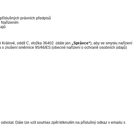
příslušných právních předpisů
o Nařízením
dajů
 Králové, oddíl C, vložka 36402 (dále jen
„Správce“
), aby ve smyslu nařízení
a o zrušení směrnice 95/46/ES (obecné nařízení o ochraně osobních údajů)
odvolat. Dále lze vzít souhlas zpět kliknutím na příslušný odkaz v emailu s