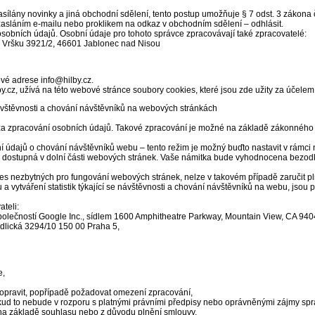
sílány novinky a jiná obchodní sdělení, tento postup umožňuje § 7 odst. 3 zákona č
zasláním e-mailu nebo proklikem na odkaz v obchodním sdělení – odhlásit.
sobních údajů. Osobní údaje pro tohoto správce zpracovávají také zpracovatelé:
a Vršku 3921/2, 46601 Jablonec nad Nisou
vé adrese info@hilby.cz.
.cz, užívá na této webové stránce soubory cookies, které jsou zde užity za účelem
 návštěvnosti a chování návštěvníků na webových stránkách
zpracování osobních údajů. Takové zpracování je možné na základě zákonného dů
ní údajů o chování návštěvníků webu – tento režim je možný buďto nastavit v rámci
 je dostupná v dolní části webových stránek. Vaše námitka bude vyhodnocena be
ies nezbytných pro fungování webových stránek, nelze v takovém případě zaručit pl
 a vytváření statistik týkající se návštěvnosti a chování návštěvníků na webu, j
teli:
polečností Google Inc., sídlem 1600 Amphitheatre Parkway, Mountain View, CA 94
dlická 3294/10 150 00 Praha 5,
e,
o opravit, popřípadě požadovat omezení zpracování,
ud to nebude v rozporu s platnými právními předpisy nebo oprávněnými zájmy spr
 na základě souhlasu nebo z důvodu plnění smlouvy,