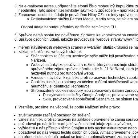
Na e-mailovou adresu, případně telefonní číslo mohou být kupujícímu za
neodmítne. Tato sdělení lze kdykoliv jakýmkoliv způsobem – například 
Zpracování osobních údajů je prováděno Hilby CZ s.r.o tedy správcem o
Poskytovatelem služby Partner Media, Martin Vrba, se sídlem n
Osobní údaje nebudou předány do třetích zemí mimo EU.
Správce nemá osobu tzv. pověřence. Správce lze kontaktovat na emailo
Správce osobních údajů, jakožto provozovatel webové stránky www.hilby
měření návštěvnosti webových stránek a vytváření statistik týkající se
základní funkčnosti webových stránek
Sběr cookies za účelem uvedeným výše může být považováno za 
Nařízení.
Webové stránky lze používat i v režimu, který neumožňuje sbírá
oprávněného zájmu správce námitku dle čl. 21 Nařízení, která
nezbytně nutnou pro fungování webu.
Vznese-li návštěvník námitku proti zpracování technických cook
Cookies, které jsou sbírány za účelem měření návštěvnosti webu
neumožňuje identifikaci jednotlivce.
Shromážděné cookies soubory jsou zpracovány dalšími zpracova
Poskytovatelem služby Google Analytics, provozované s
Sklik, provozované společností Seznam.cz, se sídlem Ra
Vezměte, prosíme, na vědomí, že podle Nařízení máte právo:
zrušit kdykoliv zasílání obchodních sdělení
vznést námitku proti zpracování na základě oprávněného zájmu správc
požadovat po nás informaci, jaké vaše osobní údaje zpracováváme,
vyžádat si u nás přístup k těmto údajům a tyto nechat aktualizovat neb
požadovat po nás výmaz těchto osobních údajů, výmaz provedeme, pok
na přenositelnost údajů, pokud se jedná o automatizované zpracování