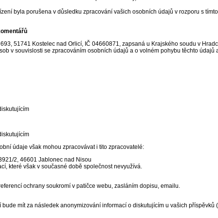
zení byla porušena v důsledku zpracování vašich osobních údajů v rozporu s tímt
 komentářů
693, 51741 Kostelec nad Orlicí, IČ 04660871, zapsaná u Krajského soudu v Hradci
ob v souvislosti se zpracováním osobních údajů a o volném pohybu těchto údajů 
iskutujícím
iskutujícím
ní údaje však mohou zpracovávat i tito zpracovatelé:
 3921/2, 46601 Jablonec nad Nisou
ací, které však v současné době společnost nevyužívá.
preferencí ochrany soukromí v patičce webu, zasláním dopisu, emailu.
tí bude mít za následek anonymizování informací o diskutujícím u vašich příspěvků 