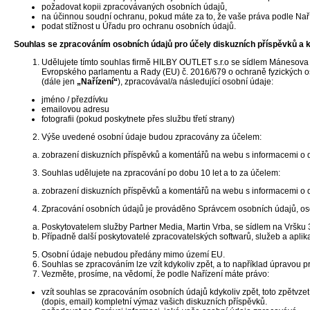
požadovat kopii zpracovávaných osobních údajů,
na účinnou soudní ochranu, pokud máte za to, že vaše práva podle Naří
podat stížnost u Úřadu pro ochranu osobních údajů.
Souhlas se zpracováním osobních údajů pro účely diskuzních příspěvků a
Udělujete tímto souhlas firmě HILBY OUTLET s.r.o se sídlem Mánesova 
Evropského parlamentu a Rady (EU) č. 2016/679 o ochraně fyzických os
(dále jen
„Nařízení“
), zpracovával/a následující osobní údaje:
jméno / přezdívku
emailovou adresu
fotografii (pokud poskytnete přes službu třetí strany)
Výše uvedené osobní údaje budou zpracovány za účelem:
zobrazení diskuzních příspěvků a komentářů na webu s informacemi o d
Souhlas udělujete na zpracování po dobu 10 let a to za účelem:
zobrazení diskuzních příspěvků a komentářů na webu s informacemi o d
Zpracování osobních údajů je prováděno Správcem osobních údajů, osob
Poskytovatelem služby Partner Media, Martin Vrba, se sídlem na Vršku
Případně další poskytovatelé zpracovatelských softwarů, služeb a aplik
Osobní údaje nebudou předány mimo území EU.
Souhlas se zpracováním lze vzít kdykoliv zpět, a to například úpravou 
Vezměte, prosíme, na vědomí, že podle Nařízení máte právo:
vzít souhlas se zpracováním osobních údajů kdykoliv zpět, toto zpětvze
(dopis, email) kompletní výmaz vašich diskuzních příspěvků.