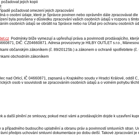
požadovat jejich kopii
t
řípadě požadovat omezení jejich zpracování
ná o osobní údaje, které je Správce povinen nebo oprávněn dále zpracovávat dle 
ízení byla porušena v důsledku zpracování vašich osobních údajů v rozporu s tímt
ováním osobních údajů se obrátit na Správce nebo na Úřad pro ochranu osobních ú
let.cz
Podmínky blíže vymezují a upřesňují práva a povinnosti prodávajícího, kter
04660871, DIČ: CZ04660871. Adresa provozovny je HILBY OUTLET s.r.o., Mánesova 
ínkami občanským zákoníkem (č. 89/2012Sb.) a zákonem o ochraně spotřebitele (č. 
dmínkami obchodním zákoníkem
c nad Orlicí, IČ 04660871, zapsaná u Krajského soudu v Hradci Králové, oddíl C,
ických osob v souvislosti se zpracováním osobních údajů a o volném pohybu těcht
a další plnění ze smlouvy, pokud mezi vámi a prodávajícím dojde k uzavření kupn
y a případného budoucího uplatnění a obranu práv a povinností smluvních stran.
 právní předpis uchování smluvní dokumentace po dobu delší. Takové zpracování je m