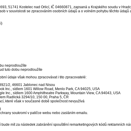
693, 51741 Kostelec nad Orlicí, IČ 04660871, zapsaná u Krajského soudu v Hradci
ob v souvislosti se zpracováním osobních údajů a o volném pohybu těchto údajů 
í)
bu neprodloužíte
ud tuto dobu neprodloužíte
ní údaje však mohou zpracovávat i tito zpracovatelé:
 3921/2, 46601 Jablonec nad Nisou
ok Inc., sídlem 1601 Willow Road, Menlo Park, CA 94025, USA
le Inc., sídlem 1600 Amphitheatre Parkway, Mountain View, CA 94043, USA
dlem Radlická 3294/10, 150 00, Praha 5, ČR
kací, které však v současné době společnost nevyužívá
)
í ochrany soukromí v patičce webu nebo zasláním emailu.
zetí bude mít za následek zabránění spouštění remarketingových kódů reklamních 