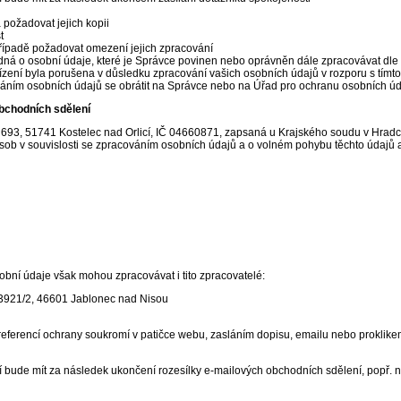
požadovat jejich kopii
t
řípadě požadovat omezení jejich zpracování
ná o osobní údaje, které je Správce povinen nebo oprávněn dále zpracovávat dle 
ízení byla porušena v důsledku zpracování vašich osobních údajů v rozporu s tímt
ováním osobních údajů se obrátit na Správce nebo na Úřad pro ochranu osobních ú
bchodních sdělení
693, 51741 Kostelec nad Orlicí, IČ 04660871, zapsaná u Krajského soudu v Hradci
ob v souvislosti se zpracováním osobních údajů a o volném pohybu těchto údajů 
ní údaje však mohou zpracovávat i tito zpracovatelé:
 3921/2, 46601 Jablonec nad Nisou
 preferencí ochrany soukromí v patičce webu, zasláním dopisu, emailu nebo proklik
tí bude mít za následek ukončení rozesílky e-mailových obchodních sdělení, popř. 