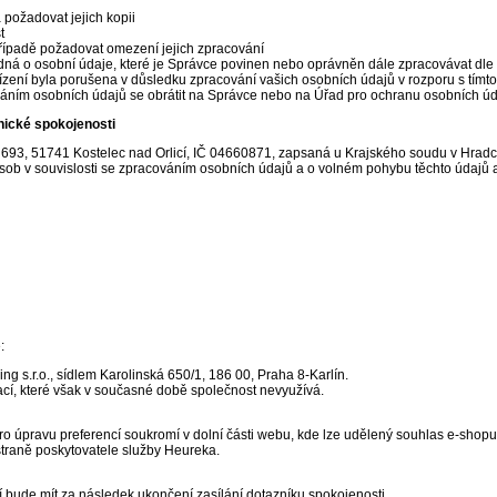
požadovat jejich kopii
t
řípadě požadovat omezení jejich zpracování
ná o osobní údaje, které je Správce povinen nebo oprávněn dále zpracovávat dle 
ízení byla porušena v důsledku zpracování vašich osobních údajů v rozporu s tímt
ováním osobních údajů se obrátit na Správce nebo na Úřad pro ochranu osobních ú
nické spokojenosti
693, 51741 Kostelec nad Orlicí, IČ 04660871, zapsaná u Krajského soudu v Hradci
ob v souvislosti se zpracováním osobních údajů a o volném pohybu těchto údajů 
:
 s.r.o., sídlem Karolinská 650/1, 186 00, Praha 8-Karlín.
ací, které však v současné době společnost nevyužívá.
pro úpravu preferencí soukromí v dolní části webu, kde lze udělený souhlas e-shopu 
straně poskytovatele služby Heureka.
tí bude mít za následek ukončení zasílání dotazníku spokojenosti