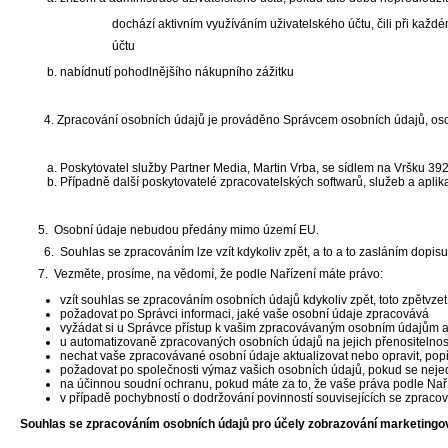
dochází aktivním využíváním uživatelského účtu, čili při každ
účtu
nabídnutí pohodlnějšího nákupního zážitku
4. Zpracování osobních údajů je prováděno Správcem osobních údajů, osob
Poskytovatel služby Partner Media, Martin Vrba, se sídlem na Vršku 3
Případně další poskytovatelé zpracovatelských softwarů, služeb a aplik
5. Osobní údaje nebudou předány mimo území EU.
6. Souhlas se zpracováním lze vzít kdykoliv zpět, a to a to zasláním dopisu
7. Vezměte, prosíme, na vědomí, že podle Nařízení máte právo:
vzít souhlas se zpracováním osobních údajů kdykoliv zpět, toto zpětvze
požadovat po Správci informaci, jaké vaše osobní údaje zpracovává
vyžádat si u Správce přístup k vašim zpracovávaným osobním údajům a 
u automatizovaně zpracovaných osobních údajů na jejich přenositelnos
nechat vaše zpracovávané osobní údaje aktualizovat nebo opravit, pop
požadovat po společnosti výmaz vašich osobních údajů, pokud se nejed
na účinnou soudní ochranu, pokud máte za to, že vaše práva podle Nař
v případě pochybností o dodržování povinností souvisejících se zprac
Souhlas se zpracováním osobních údajů pro účely zobrazování marketingo