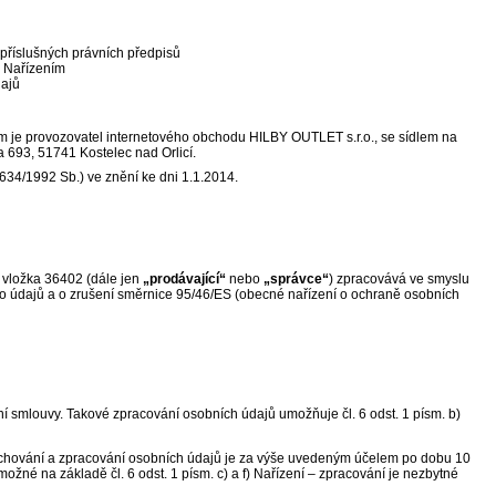
příslušných právních předpisů
o Nařízením
dajů
ým je provozovatel internetového obchodu HILBY OUTLET s.r.o., se sídlem na
693, 51741 Kostelec nad Orlicí.
634/1992 Sb.) ve znění ke dni 1.1.2014.
 vložka 36402 (dále jen
„prodávající“
nebo
„správce“
) zpracovává ve smyslu
o údajů a o zrušení směrnice 95/46/ES (obecné nařízení o ochraně osobních
í smlouvy. Takové zpracování osobních údajů umožňuje čl. 6 odst. 1 písm. b)
 Uchování a zpracování osobních údajů je za výše uvedeným účelem po dobu 10
ožné na základě čl. 6 odst. 1 písm. c) a f) Nařízení – zpracování je nezbytné