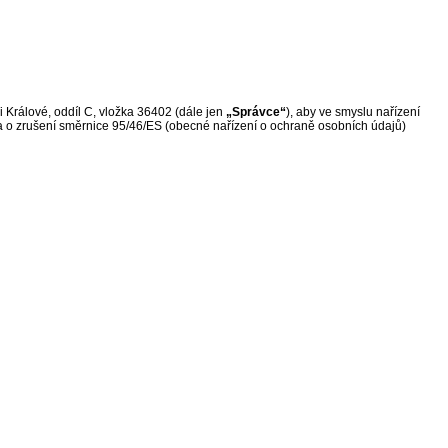
 Králové, oddíl C, vložka 36402 (dále jen
„Správce“
), aby ve smyslu nařízení
a o zrušení směrnice 95/46/ES (obecné nařízení o ochraně osobních údajů)