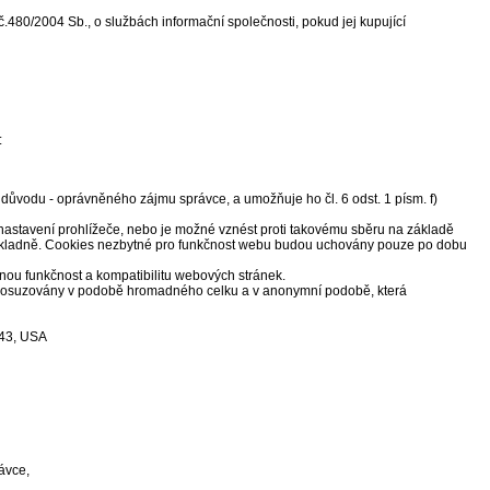
.480/2004 Sb., o službách informační společnosti, pokud jej kupující
:
vodu - oprávněného zájmu správce, a umožňuje ho čl. 6 odst. 1 písm. f)
 nastavení prohlížeče, nebo je možné vznést proti takovému sběru na základě
zodkladně. Cookies nezbytné pro funkčnost webu budou uchovány pouze po dobu
nou funkčnost a kompatibilitu webových stránek.
sou posuzovány v podobě hromadného celku a v anonymní podobě, která
043, USA
ávce,