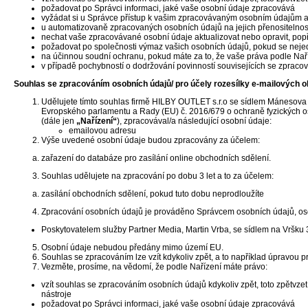
požadovat po Správci informaci, jaké vaše osobní údaje zpracovává
vyžádat si u Správce přístup k vašim zpracovávaným osobním údajům a 
u automatizovaně zpracovaných osobních údajů na jejich přenositelnos
nechat vaše zpracovávané osobní údaje aktualizovat nebo opravit, pop
požadovat po společnosti výmaz vašich osobních údajů, pokud se nejed
na účinnou soudní ochranu, pokud máte za to, že vaše práva podle Nař
v případě pochybností o dodržování povinností souvisejících se zprac
Souhlas se zpracováním osobních údajů/ pro účely rozesílky e-mailových o
Udělujete tímto souhlas firmě HILBY OUTLET s.r.o se sídlem Mánesova 
Evropského parlamentu a Rady (EU) č. 2016/679 o ochraně fyzických os
(dále jen
„Nařízení“
), zpracovával/a následující osobní údaje:
emailovou adresu
Výše uvedené osobní údaje budou zpracovány za účelem:
zařazení do databáze pro zasílání online obchodních sdělení.
Souhlas udělujete na zpracování po dobu 3 let a to za účelem:
zasílání obchodních sdělení, pokud tuto dobu neprodloužíte
Zpracování osobních údajů je prováděno Správcem osobních údajů, osob
Poskytovatelem služby Partner Media, Martin Vrba, se sídlem na Vršku
Osobní údaje nebudou předány mimo území EU.
Souhlas se zpracováním lze vzít kdykoliv zpět, a to například úpravou
Vezměte, prosíme, na vědomí, že podle Nařízení máte právo:
vzít souhlas se zpracováním osobních údajů kdykoliv zpět, toto zpětvze
nástroje
požadovat po Správci informaci, jaké vaše osobní údaje zpracovává