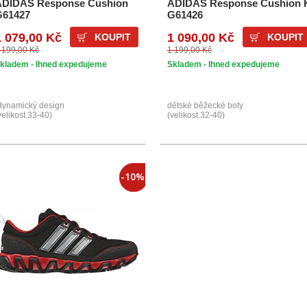
ADIDAS Response Cushion
ADIDAS Response Cushion 
G61427
G61426
1 079,00 Kč
1 090,00 Kč
KOUPIT
KOUPIT
 199,00 Kč
1 199,00 Kč
kladem - Ihned expedujeme
Skladem - Ihned expedujeme
dynamický design
dětské běžecké boty
velikost.33-40)
(velikost.32-40)
-10%