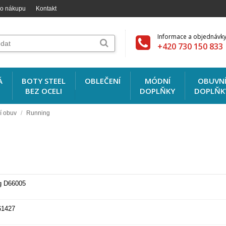
 o nákupu
Kontakt
Informace a objednávky
+420 730 150 833
Á
BOTY STEEL
OBLEČENÍ
MÓDNÍ
OBUVN
BEZ OCELI
DOPLŇKY
DOPLŇK
í obuv
/
Running
g D66005
61427