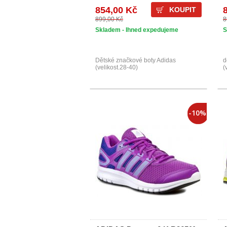
854,00 Kč
KOUPIT
899,00 Kč
8
Skladem - Ihned expedujeme
S
Dětské značkové boty Adidas
d
(velikost.28-40)
(
-10%