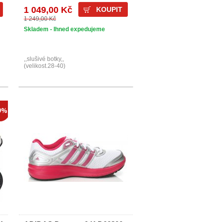
1 049,00 Kč
KOUPIT
1 249,00 Kč
Skladem - Ihned expedujeme
,,slušivé botky,,
(velikost.28-40)
9%