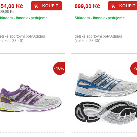
854,00 Kč
899,00 Kč
KOUPIT
KOUPIT
99,00 Kč
kladem - Ihned expedujeme
Skladem - Ihned expedujeme
ětské sportovní boty Adidas
dětské sportovní boty Adidas
velikost.28-40)
(velikost.28-35)
-10%
-