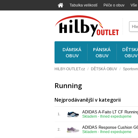
Tabulka velikostí
Péče o obuv
Vše
DÁMSKÁ
PÁNSKÁ
DĚTSK
OBUV
OBUV
OBUV
HILBY-OUTLET.cz
/
DĚTSKÁ OBUV
/
Sportovn
Running
Nejprodávanější v kategorii
ADIDAS A-Faito LT CF Runnin
1.
Skladem - Ihned expedujeme
ADIDAS Response Cushion G
2.
Skladem - Ihned expedujeme