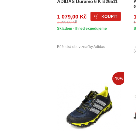
ADIDAS Duramo 6 K B26511
1 079,00 Kč
KOUPIT
1 199,00 Kč
1
Skladem - Ihned expedujeme
S
Běžecká obuv značky Adidas.
-
(
-10%