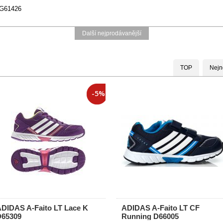
 G61426
Další nejprodávanější
TOP
Nejn
-5%
DIDAS A-Faito LT Lace K
ADIDAS A-Faito LT CF
D65309
Running D66005