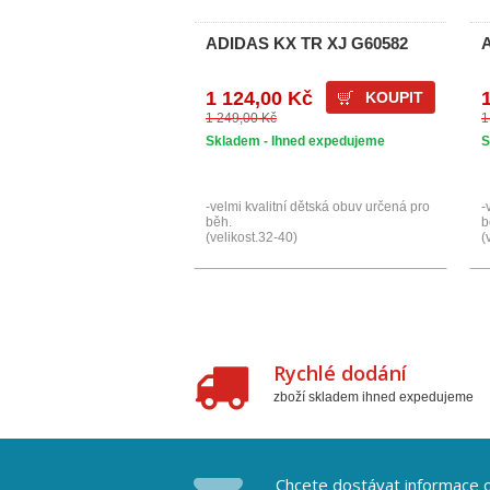
ADIDAS KX TR XJ G60582
1 124,00 Kč
KOUPIT
1 249,00 Kč
1
Skladem - Ihned expedujeme
S
-velmi kvalitní dětská obuv určená pro
-
běh.
b
(velikost.32-40)
(
Rychlé dodání
zboží skladem ihned expedujeme
Chcete dostávat informace o