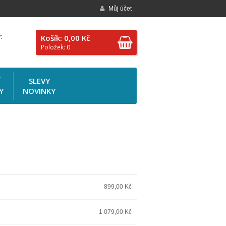
Můj účet
:
Košík: 0,00 Kč
Položek: 0
Í
SLEVY
Y
NOVINKY
899,00 Kč
1 079,00 Kč