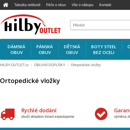
Tabulka velikostí
Péče o obuv
Vše o nákupu
Kontakt
DÁMSKÁ
PÁNSKÁ
DĚTSKÁ
BOTY STEEL
O
OBUV
OBUV
OBUV
BEZ OCELI
HILBY-OUTLET.cz
/
OBUVNÍ DOPLŇKY
/
Ortopedické vložky
Ortopedické vložky
Rychlé dodání
Garan
zboží skladem ihned expedujeme
výměna zb