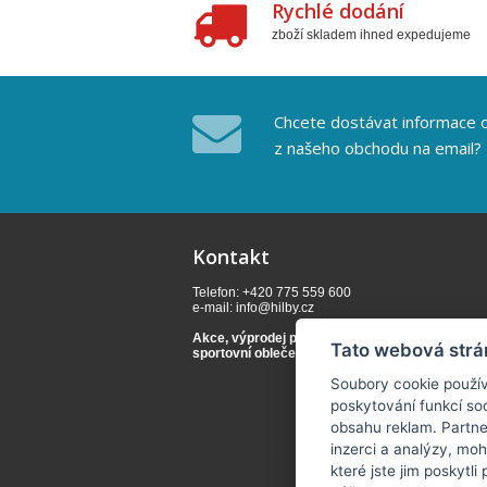
Rychlé dodání
zboží skladem ihned expedujeme
Chcete dostávat informace o
z našeho obchodu na email?
Kontakt
Telefon: +420 775 559 600
e-mail:
info@hilby.cz
Akce, výprodej pánská a dámská obuv,
Tato webová strá
sportovní oblečení,
boty pro volný čas.
Soubory cookie použív
poskytování funkcí soc
obsahu reklam. Partne
inzerci a analýzy, mo
které jste jim poskytli