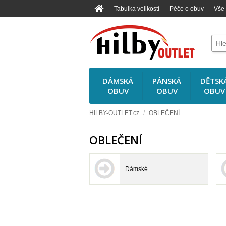
Tabulka velikostí
Péče o obuv
Vše
DÁMSKÁ
PÁNSKÁ
DĚTSK
OBUV
OBUV
OBUV
HILBY-OUTLET.cz
/
OBLEČENÍ
OBLEČENÍ
Dámské