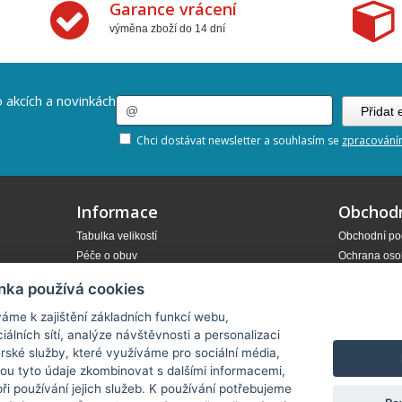
Garance vrácení
výměna zboží do 14 dní
 akcích a novinkách
Chci dostávat newsletter a souhlasím se
zpracování
Informace
Obchod
Tabulka velikostí
Obchodní po
Péče o obuv
Ochrana oso
Doprava a platba
Reklamace
nka používá cookies
Kontakt
Odstoupení 
Formulář
áme k zajištění základních funkcí webu,
iálních sítí, analýze návštěvnosti a personalizaci
rské služby, které využíváme pro sociální média,
hou tyto údaje zkombinovat s dalšími informacemi,
Nastavení cookies
 při používání jejich služeb. K používání potřebujeme