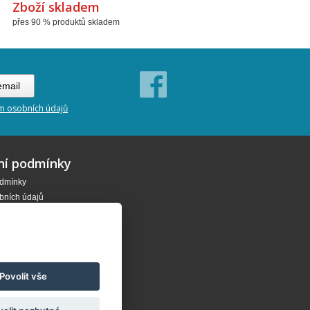
Zboží skladem
přes 90 % produktů skladem
m osobních údajů
ní podmínky
dmínky
bních údajů
od kupní smlouvy
Povolit vše