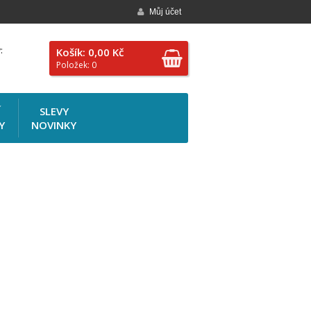
Můj účet
:
Košík: 0,00 Kč
Položek: 0
Í
SLEVY
Y
NOVINKY