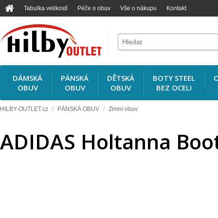
Tabulka velikostí
Péče o obuv
Vše o nákupu
Kontakt
DÁMSKÁ
PÁNSKÁ
DĚTSKÁ
BOTY STEEL
O
OBUV
OBUV
OBUV
BEZ OCELI
HILBY-OUTLET.cz
/
PÁNSKÁ OBUV
/
Zimní obuv
ADIDAS Holtanna Boo