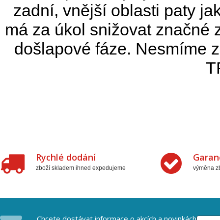
zadní, vnější oblasti paty ja
má za úkol snižovat značné 
došlapové fáze. Nesmíme z
T
Rychlé dodání
Garan
zboží skladem ihned expedujeme
výměna zb
Chcete dostávat informace o akcích a novinkách