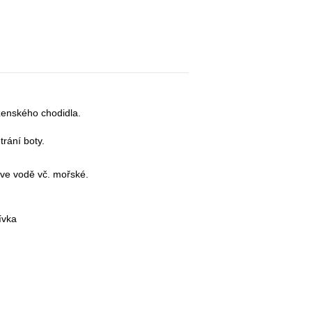
ženského chodidla.
rání boty.
 ve vodě vč. mořské.
ívka