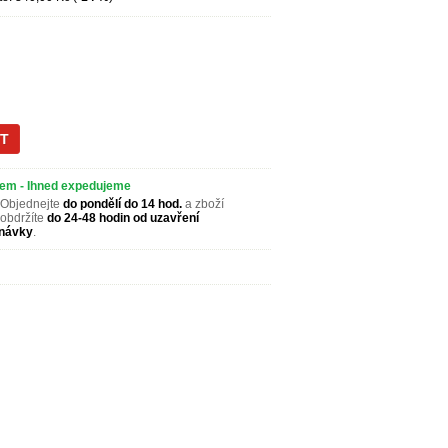
em - Ihned expedujeme
Objednejte
do pondělí do 14 hod.
a zboží
obdržíte
do 24-48 hodin od uzavření
návky
.