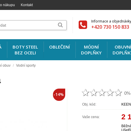
 o nákupu
Kontakt
Informace a objednávky
+420 730 150 833
Á
BOTY STEEL
OBLEČENÍ
MÓDNÍ
OBUVN
BEZ OCELI
DOPLŇKY
DOPLŇK
ní obuv
/
Vodní sporty
4
0%
-14%
Obj. kód:
KEEN
2 
Vaše cena:
Běžná
Ušetří