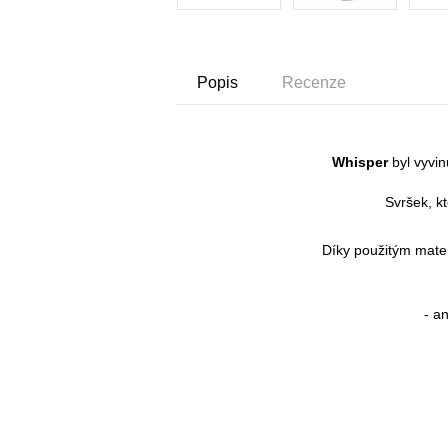
Popis
Recenze
Whisper
byl vyvin
Svršek, k
Díky použitým mater
- a