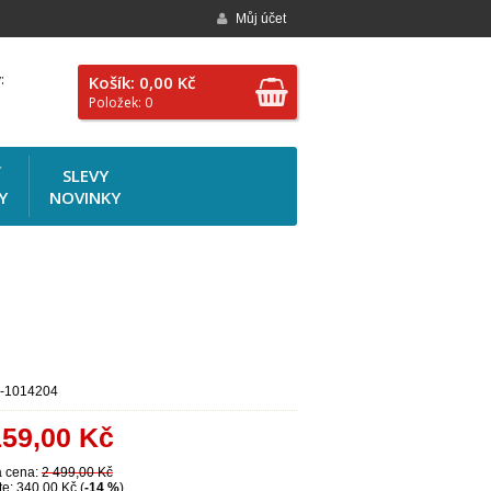
Můj účet
:
Košík: 0,00 Kč
Položek: 0
Í
SLEVY
Y
NOVINKY
-1014204
159,00
Kč
 cena:
2 499,00 Kč
te: 340,00 Kč (
-14 %
)