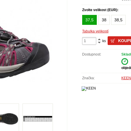
Zvolte velikost (EUR):
37,5
38
38,5
Tabulka velikostí
ks
Dostupnost:
Sklad
objed
Značka:
KEEN