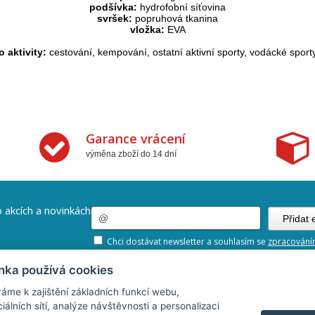
podšívka:
hydrofobní síťovina
svršek:
popruhová tkanina
vložka:
EVA
 aktivity:
cestování, kempování, ostatní aktivní sporty, vodácké sporty
Garance vrácení
výměna zboží do 14 dní
 akcích a novinkách
Chci dostávat newsletter a souhlasím se
zpracování
nka používá cookies
áme k zajištění základních funkcí webu,
Informace
Obchod
iálních sítí, analýze návštěvnosti a personalizaci