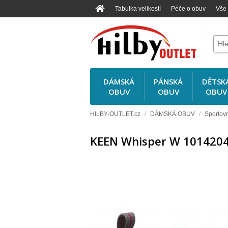
Tabulka velikostí
Péče o obuv
Vše
DÁMSKÁ
PÁNSKÁ
DĚTSK
OBUV
OBUV
OBUV
HILBY-OUTLET.cz
/
DÁMSKÁ OBUV
/
Sportov
KEEN Whisper W 101420