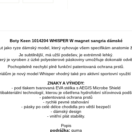
Boty Keen 1014204 WHISPER W magnet sangria dámské
ut jako ryze dámský model, který vyhovuje všem specifikám anatomie 
Je subtilnější, má užší podešev, je extrémně lehký.
terý je vyroben z úzké polyesterové páskoviny umožňuje dokonalé odvět
Pochopitelně nechybí plně funkční patentovaná ochrana prstů.
iálům je nový model Whisper vhodný také pro aktivní sportovní využití
ZNAKY A VÝHODY:
- pod tlakem tvarovaná EVA stélka s AEGIS Microbe Shield
ntibakteriální technologií, kterou je ošetřena hydrofobní síťovinová podš
- patentovaná ochrana prstů
- rychlé pevné stahování
- pásky po celé délce chodidla pro větší bezpečí
- dámský design
- vnitřní plát stability.
Popis
podrážka:
guma