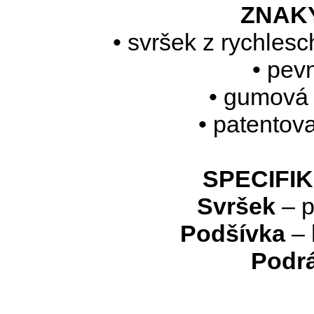
ZNAK
• svršek z rychles
• pev
• gumová
• patentov
SPECIFI
Svršek
– 
Podšívka
– 
Podr