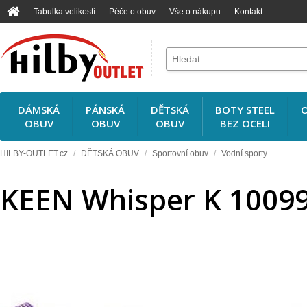
Tabulka velikostí
Péče o obuv
Vše o nákupu
Kontakt
DÁMSKÁ
PÁNSKÁ
DĚTSKÁ
BOTY STEEL
O
OBUV
OBUV
OBUV
BEZ OCELI
HILBY-OUTLET.cz
/
DĚTSKÁ OBUV
/
Sportovní obuv
/
Vodní sporty
KEEN Whisper K 1009