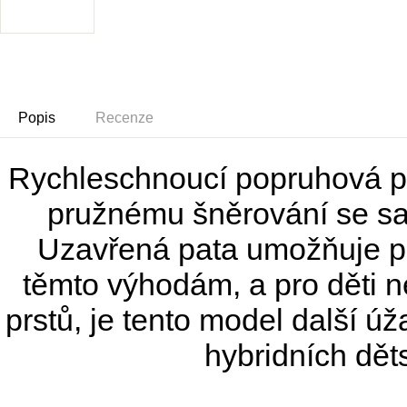
Popis
Recenze
Rychleschnoucí popruhová pás
pružnému šněrování se sa
Uzavřená pata umožňuje po
těmto výhodám, a pro děti n
prstů, je tento model další úž
hybridních dě