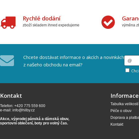
Rychlé dodání
Garan
zboží skladem ihned expedujeme
výměna zb
Chcete dostávat informace o akcích a novinkách
z našeho obchodu na email?
Chci
Kontakt
Informace
Tabulka velikostí
Telefon: +420 775 559 600
e-mail:
info@hilby.cz
Péče o obuv
Doprava a platb
Akce, výprodej pánská a dámská obuv,
sportovní oblečení,
boty pro volný čas.
Kontakt