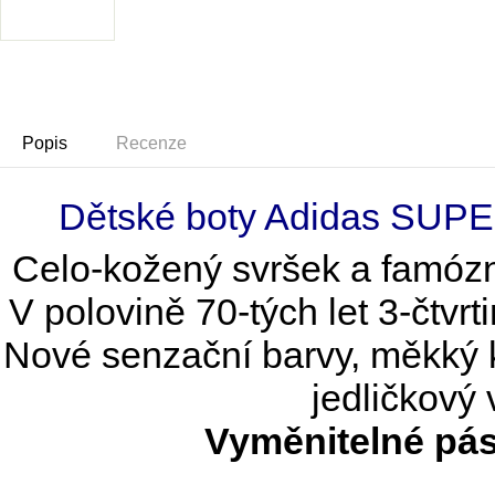
Popis
Recenze
Dětské boty Adidas SUP
Celo-kožený svršek a famózn
V polovině 70-tých let 3-čtvr
Nové senzační barvy, měkký k
jedličkový
Vyměnitelné pás