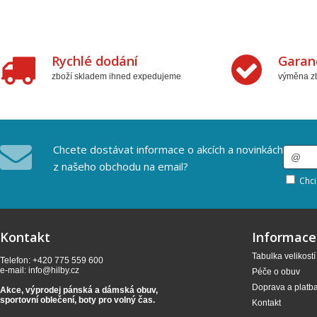
Rychlé dodání
Garan
zboží skladem ihned expedujeme
výměna zb
Chcete dostávat informace o akcích a novinkách
z našeho obchodu na email?
Chci
Kontakt
Informace
Tabulka velikostí
Telefon: +420 775 559 600
e-mail:
info@hilby.cz
Péče o obuv
Doprava a platb
Akce, výprodej pánská a dámská obuv,
sportovní oblečení,
boty pro volný čas.
Kontakt