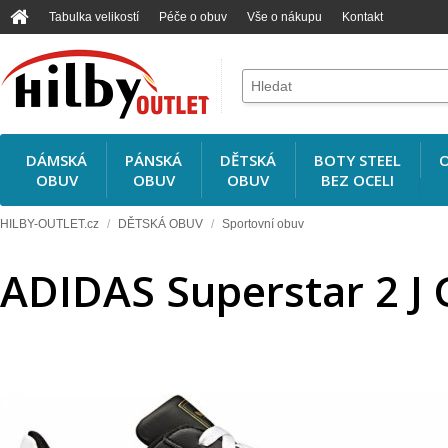
Tabulka velikostí
Péče o obuv
Vše o nákupu
Kontakt
DÁMSKÁ
PÁNSKÁ
DĚTSKÁ
BOTY STEEL
O
OBUV
OBUV
OBUV
BEZ OCELI
HILBY-OUTLET.cz
/
DĚTSKÁ OBUV
/
Sportovní obuv
ADIDAS Superstar 2 J