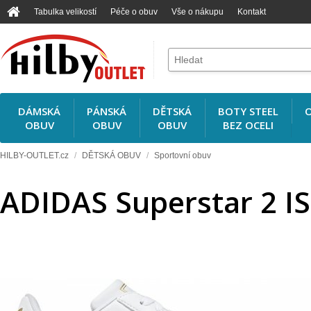
Tabulka velikostí
Péče o obuv
Vše o nákupu
Kontakt
DÁMSKÁ
PÁNSKÁ
DĚTSKÁ
BOTY STEEL
O
OBUV
OBUV
OBUV
BEZ OCELI
HILBY-OUTLET.cz
/
DĚTSKÁ OBUV
/
Sportovní obuv
ADIDAS Superstar 2 I