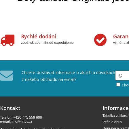
Rychlé dodání
Garan
zboží skladem ihned expedujeme
výměna zb
Chcete dostávat informace o akcích a novinkách
z našeho obchodu na email?
Chci
Kontakt
Informace
Tabulka velikostí
Telefon: +420 775 559 600
e-mail:
info@hilby.cz
Péče o obuv
Doprava a platb