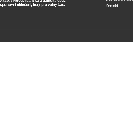
Akce, výprodej pánská a dámská obuv,
sportovní oblečení,
boty pro volný čas.
Kontakt