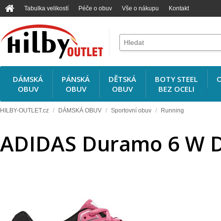
Tabulka velikostí
Péče o obuv
Vše o nákupu
Kontakt
DÁMSKÁ
PÁNSKÁ
DĚTSKÁ
BOTY STEEL
O
OBUV
OBUV
OBUV
BEZ OCELI
HILBY-OUTLET.cz
/
DÁMSKÁ OBUV
/
Sportovní obuv
/
Running
ADIDAS Duramo 6 W 