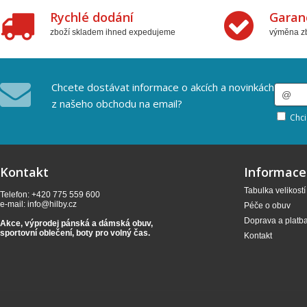
Rychlé dodání
Garan
zboží skladem ihned expedujeme
výměna zb
Chcete dostávat informace o akcích a novinkách
z našeho obchodu na email?
Chci
Kontakt
Informace
Tabulka velikostí
Telefon: +420 775 559 600
e-mail:
info@hilby.cz
Péče o obuv
Doprava a platb
Akce, výprodej pánská a dámská obuv,
sportovní oblečení,
boty pro volný čas.
Kontakt