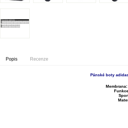
Popis
Recenze
Pánské boty
adida
Membrana
:
Funkc
Spor
M
ate