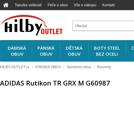
Tabulka velikostí
Péče o obuv
Vše o nákupu
Kontakt
DÁMSKÁ
PÁNSKÁ
DĚTSKÁ
BOTY STEEL
O
OBUV
OBUV
OBUV
BEZ OCELI
HILBY-OUTLET.cz
/
PÁNSKÁ OBUV
/
Sportovní obuv
/
Running
ADIDAS Rutikon TR GRX M G60987