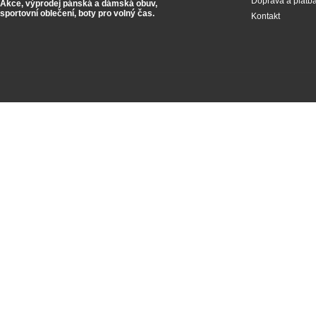
Doprava a platb
Akce, výprodej pánská a dámská obuv,
sportovní oblečení,
boty pro volný čas.
Kontakt