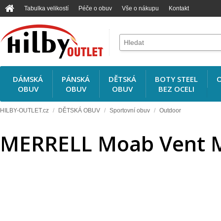
Tabulka velikostí
Péče o obuv
Vše o nákupu
Kontakt
DÁMSKÁ
PÁNSKÁ
DĚTSKÁ
BOTY STEEL
O
OBUV
OBUV
OBUV
BEZ OCELI
HILBY-OUTLET.cz
/
DĚTSKÁ OBUV
/
Sportovní obuv
/
Outdoor
MERRELL Moab Vent M