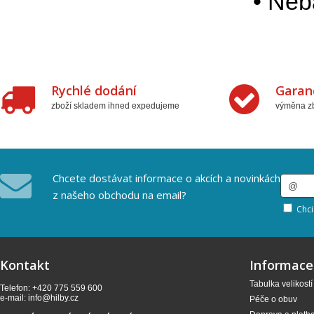
• Neb
Rychlé dodání
Garan
zboží skladem ihned expedujeme
výměna zb
Chcete dostávat informace o akcích a novinkách
z našeho obchodu na email?
Chci
Kontakt
Informace
Tabulka velikostí
Telefon: +420 775 559 600
e-mail:
info@hilby.cz
Péče o obuv