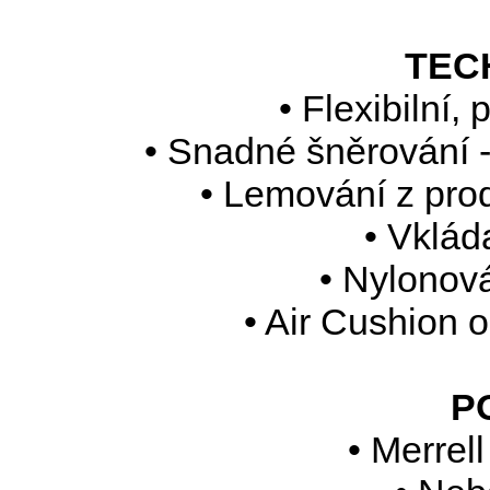
TEC
• Flexibilní
• Snadné šněrování -
• Lemování z pro
• Vklád
• Nylonov
• Air Cushion o
P
• Merrel