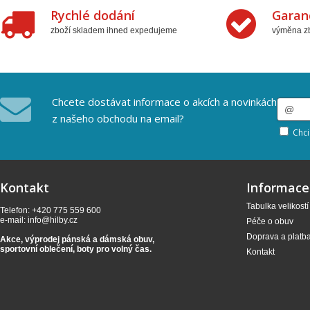
Rychlé dodání
Garan
zboží skladem ihned expedujeme
výměna zb
Chcete dostávat informace o akcích a novinkách
z našeho obchodu na email?
Chci
Kontakt
Informace
Tabulka velikostí
Telefon: +420 775 559 600
e-mail:
info@hilby.cz
Péče o obuv
Doprava a platb
Akce, výprodej pánská a dámská obuv,
sportovní oblečení,
boty pro volný čas.
Kontakt