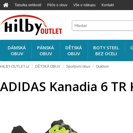
Tabulka velikostí
Péče o obuv
Vše o nákupu
Kontakt
DÁMSKÁ
PÁNSKÁ
DĚTSKÁ
BOTY STEEL
O
OBUV
OBUV
OBUV
BEZ OCELI
HILBY-OUTLET.cz
/
DĚTSKÁ OBUV
/
Sportovní obuv
/
Outdoor
ADIDAS Kanadia 6 TR 