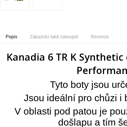
Popis
Zákazníci také zakoupili
Recenze
Kanadia 6 TR K Synthetic
Performanc
Tyto boty jsou urč
Jsou ideální pro chůzi 
V oblasti pod patou je použ
došlapu a tím še