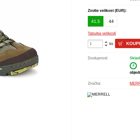
Zvolte velikost (EUR):
41,5
44
Tabulka velikostí
ks
Dostupnost:
Sklad
objed
Značka:
MER