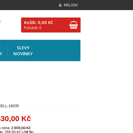
Můj účet
:
Košík: 0,00 Kč
Položek: 0
Í
SLEVY
Y
NOVINKY
ELL-16035
430,00
Kč
 cena:
2 699,00 Kč
te: 269,00 Kč (
-10 %
)