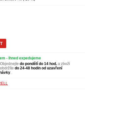
em - Ihned expedujeme
Objednejte
do pondělí do 14 hod.
a zboží
obdržíte
do 24-48 hodin od uzavření
návky
.
RELL