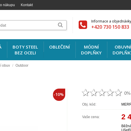
 o nákupu
Kontakt
Informace a objednávky
+420 730 150 833
Á
BOTY STEEL
OBLEČENÍ
MÓDNÍ
OBUVN
BEZ OCELI
DOPLŇKY
DOPLŇK
í obuv
/
Outdoor
0%
-10%
Obj. kód:
MERR
2 
Vaše cena:
Běžná
Ušetří