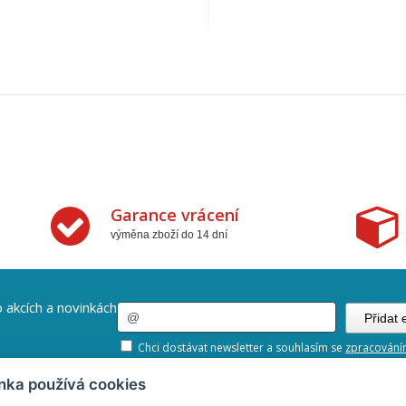
Garance vrácení
výměna zboží do 14 dní
 akcích a novinkách
Chci dostávat newsletter a souhlasím se
zpracování
nka používá cookies