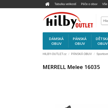
Tabulka velikostí
Péče o obuv
Vše
DÁMSKÁ
PÁNSKÁ
DĚTSK
OBUV
OBUV
OBUV
HILBY-OUTLET.cz
/
PÁNSKÁ OBUV
/
Sportovn
MERRELL Melee 16035