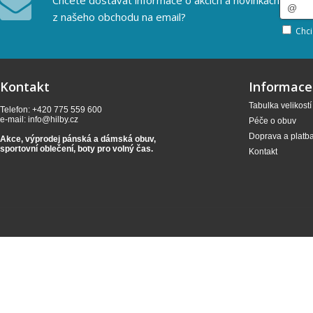
Chcete dostávat informace o akcích a novinkách
z našeho obchodu na email?
Chci
Kontakt
Informace
Tabulka velikostí
Telefon: +420 775 559 600
e-mail:
info@hilby.cz
Péče o obuv
Doprava a platb
Akce, výprodej pánská a dámská obuv,
sportovní oblečení,
boty pro volný čas.
Kontakt