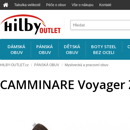
Tabulka velikostí
Péče o obuv
Vše o nákupu
Kontakt
DÁMSKÁ
PÁNSKÁ
DĚTSKÁ
BOTY STEEL
O
OBUV
OBUV
OBUV
BEZ OCELI
HILBY-OUTLET.cz
/
PÁNSKÁ OBUV
/
Myslivecká a pracovní obuv
CAMMINARE Voyager Z