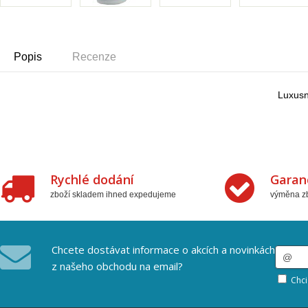
Popis
Recenze
Luxusn
Rychlé dodání
Garan
zboží skladem ihned expedujeme
výměna zb
Chcete dostávat informace o akcích a novinkách
z našeho obchodu na email?
Chci