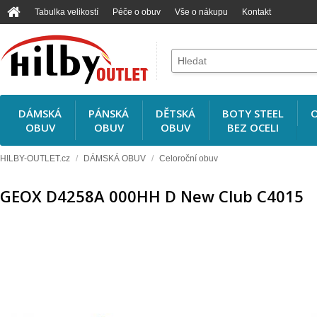
Tabulka velikostí
Péče o obuv
Vše o nákupu
Kontakt
DÁMSKÁ
PÁNSKÁ
DĚTSKÁ
BOTY STEEL
O
OBUV
OBUV
OBUV
BEZ OCELI
HILBY-OUTLET.cz
/
DÁMSKÁ OBUV
/
Celoroční obuv
GEOX D4258A 000HH D New Club C4015